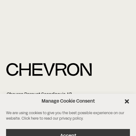
Chevron Parquet Scandinavia AB
Altonagatan 5
Manage Cookie Consent
211 38 Malmö
We are using cookies to give you the best possible experience on our
website. Click
here
to read our privacy policy.
+45 61 14 17 13
info@chevronparquet.com
Facebook
/
Instagram
Accept