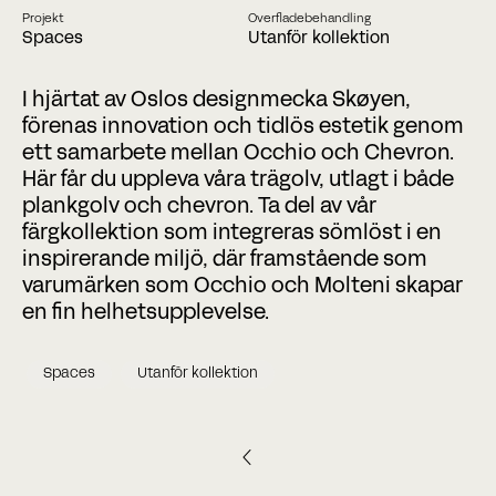
Phone
Projekt
Overfladebehandling
Spaces
Utanför kollektion
I hjärtat av Oslos designmecka Skøyen,
Date
Time
förenas innovation och tidlös estetik genom
:
DD
ett samarbete mellan Occhio och Chevron.
skråstreg
Tider
Minutter
Här får du uppleva våra trägolv, utlagt i både
MM
City
skråstreg
plankgolv och chevron. Ta del av vår
ÅÅÅÅ
färgkollektion som integreras sömlöst i en
inspirerande miljö, där framstående som
CAPTCHA
varumärken som Occhio och Molteni skapar
en fin helhetsupplevelse.
Spaces
Utanför kollektion
BOOK A MEETING