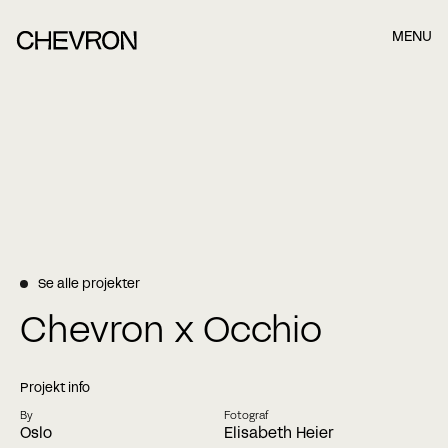
MENU
Book et møde, når det passer dig bedst.
Når du har indsendt formularen nedefor, kontakter vi dig
hurtigst muligt.
Name
Se alle projekter
Last name
Chevron x Occhio
E-mail
Projekt info
By
Fotograf
Oslo
Elisabeth Heier