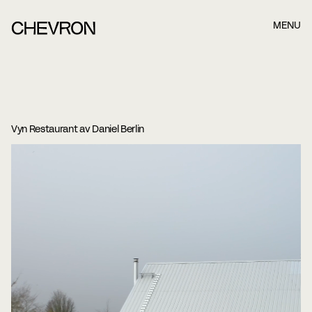
MENU
Book et møde, når det passer dig bedst.
Når du har indsendt formularen nedefor, kontakter vi dig
Vyn Restaurant av Daniel Berlin
hurtigst muligt.
Name
Last name
E-mail