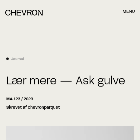
MENU
Book et møde, når det passer dig bedst.
Når du har indsendt formularen nedefor, kontakter vi dig
hurtigst muligt.
Journal
Name
Lær mere — Ask gulve
Last name
MAJ 23 / 2023
Skrevet af chevronparquet
E-mail