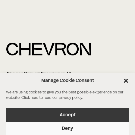
Chevron Parquet Scandinavia AB
Altonagatan 5
Manage Cookie Consent
211 38 Malmö
We are using cookies to give you the best possible experience on our
website. Click
here
to read our privacy policy.
+45 61 14 17 13
info@chevronparquet.com
Facebook
/
Instagram
Accept
Deny
Book et møde
Request a sample