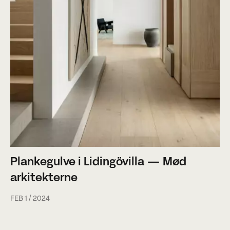
Plankegulve i Lidingövilla — Mød
arkitekterne
FEB 1 / 2024