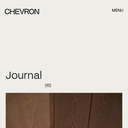
MENU
Book et møde, når det passer dig bedst.
Når du har indsendt formularen nedefor, kontakter vi dig
hurtigst muligt.
Name
Journal
(16)
Last name
E-mail