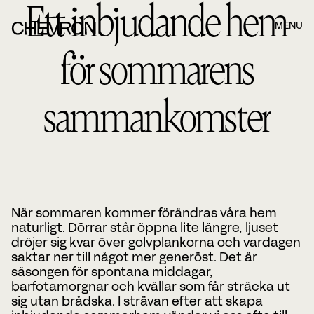
Ett inbjudande hem
MENU
för sommarens
Boka ett möte när det passar dig bäst!
sammankomster
När du har fyllt i formuläret nedan kommer våra
konsulter att kontakta dig. När du har fyllt i formuläret
nedan kommer våra konsulter.
Namn
När sommaren kommer förändras våra hem
Efternamn
naturligt. Dörrar står öppna lite längre, ljuset
dröjer sig kvar över golvplankorna och vardagen
saktar ner till något mer generöst. Det är
säsongen för spontana middagar,
E-post
barfotamorgnar och kvällar som får sträcka ut
sig utan brådska. I strävan efter att skapa