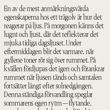
En av de mest anmärkningsvärda
egenskaperna hos ett trägolv är hur det
reagerar på ljus. På morgonen känns det
lugnt och ljust, där det reflekterar det
mjuka tidiga dagsljuset. Under
eftermiddagen blir det varmare, när
gyllene toner rör sig över rummet. På
kvällen fördjupas det igen och förankrar
rummet när ljusen tänds och samtalen
fortsätter långt efter solnedgången.
Denna ständiga förvandling speglar
sommarens egen rytm—flytande,