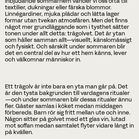
inbjudande sommarhem vänder vi oss ofta till
textilier, dukningar eller färska blommor.
Telefonnummer
Linnégardiner, mjuka plädar och lätta lager
formar utan tvekan atmosfären. Men det finns
något mer grundläggande som i tysthet sätter
tonen under allt detta: trägolvet. Det är ytan
Date
Time
som håller samman allt—visuellt, känslomässigt
:
DD
och fysiskt. Och särskilt under sommaren blir
snedstreck
Timmar
Minuter
det en central del av hur ett hem känns, lever
MM
Var?
och välkomnar människor in.
snedstreck
ÅÅÅÅ
CAPTCHA
Ett trägolv är inte bara en yta man går på. Det
är den tysta bakgrunden till vardagens ritualer
—och under sommaren blir dessa ritualer ännu
fler. Gäster samlas i köket medan middagen
förbereds. Barn rör sig fritt mellan ute och inne.
Någon sitter på golvet med ett glas vin, lutad
BOKA MÖTE
mot soffan medan samtalet flyter vidare långt in
på kvällen.