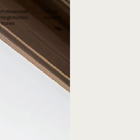
Professionella
Om oss
Färgkollektion
Kontakta
Stories
Boka ett möte när det passar dig
bäst!
När du har fyllt i formuläret nedan kommer våra konsulter at
kontakta dig. När du har fyllt i formuläret nedan kommer vår
konsulter.
Efternamn
Telefonnummer