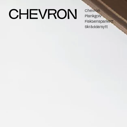
Chevron
Plankgolv
Fiskbensparkett
Skräddarsytt
Namn
E-post