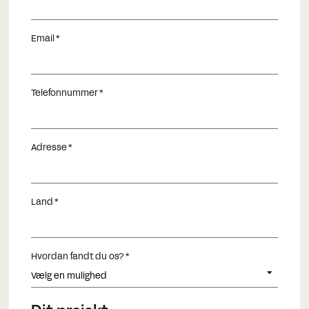
Phone
Email
Date
Time
:
DD
Telefonnummer
skråstreg
Tider
Minutter
MM
City
skråstreg
ÅÅÅÅ
Adresse
CAPTCHA
Land
Hvordan fandt du os?
BOOK A MEETING