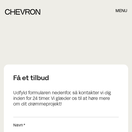
MENU
Book et møde, når det passer dig bedst.
Når du har indsendt formularen nedefor, kontakter vi dig
hurtigst muligt.
Name
Få et tilbud
Last name
Udfyld formularen nedenfor, så kontakter vi dig
inden for 24 timer. Vi glæder os til at høre mere
om dit drømmeprojekt!
E-mail
Navn