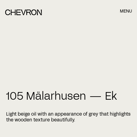
MENU
Boka ett möte när det passar dig bäst!
När du har fyllt i formuläret nedan kommer våra
konsulter att kontakta dig. När du har fyllt i formuläret
nedan kommer våra konsulter.
Namn
105 Mälarhusen — Ek
Efternamn
Light beige oil with an appearance of grey that highlights
the wooden texture beautifully.
E-post