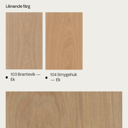
Liknande färg
Telefonnummer
Date
Time
:
DD
snedstreck
Timmar
Minuter
MM
Var?
snedstreck
ÅÅÅÅ
CAPTCHA
103 Brantevik —
104 Smygehuk
Ek
— Ek
BOKA MÖTE