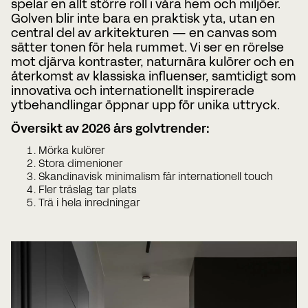
spelar en allt större roll i våra hem och miljöer.
Golven blir inte bara en praktisk yta, utan en
Telefonnummer
central del av arkitekturen — en canvas som
sätter tonen för hela rummet. Vi ser en rörelse
mot djärva kontraster, naturnära kulörer och en
Date
Time
återkomst av klassiska influenser, samtidigt som
innovativa och internationellt inspirerade
:
DD
ytbehandlingar öppnar upp för unika uttryck.
snedstreck
Timmar
Minuter
MM
Var?
Översikt av 2026 års golvtrender:
snedstreck
ÅÅÅÅ
Mörka kulörer
Stora dimenioner
Skandinavisk minimalism får internationell touch
CAPTCHA
Fler träslag tar plats
Trä i hela inredningar
BOKA MÖTE