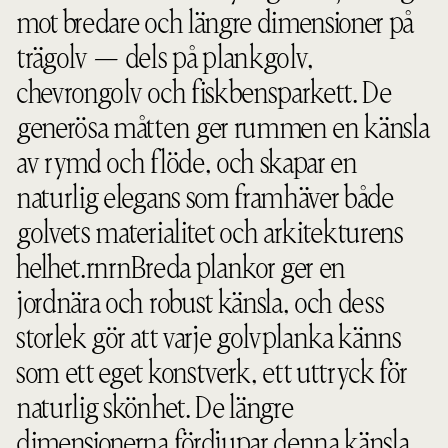
mot bredare och längre dimensioner på
trägolv — dels på plankgolv,
chevrongolv och fiskbensparkett. De
generösa måtten ger rummen en känsla
av rymd och flöde, och skapar en
naturlig elegans som framhäver både
golvets materialitet och arkitekturens
helhet.rnrnBreda plankor ger en
jordnära och robust känsla, och dess
storlek gör att varje golvplanka känns
som ett eget konstverk, ett uttryck för
naturlig skönhet. De längre
dimensionerna fördjupar denna känsla