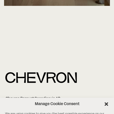
Chevron Parquet Scandinavia AB
Altonagatan 5
Manage Cookie Consent
211 38 Malmö