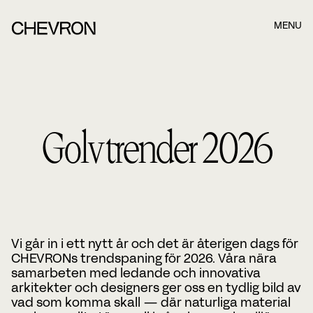
MENU
Boka ett möte när det passar dig bäst!
När du har fyllt i formuläret nedan kommer våra
Golvtrender 2026
konsulter att kontakta dig. När du har fyllt i formuläret
nedan kommer våra konsulter.
Namn
Efternamn
Vi går in i ett nytt år och det är återigen dags för
CHEVRONs trendspaning för 2026. Våra nära
samarbeten med ledande och innovativa
E-post
arkitekter och designers ger oss en tydlig bild av
vad som komma skall — där naturliga material