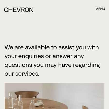
MENU
Boka ett möte när det passar dig bäst!
När du har fyllt i formuläret nedan kommer våra
konsulter att kontakta dig. När du har fyllt i formuläret
We are available to assist you with
nedan kommer våra konsulter.
your enquiries or answer any
Namn
questions you may have regarding
our services.
Efternamn
E-post