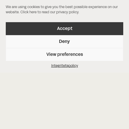
We are using cookies to give you the best possible experience on our
website. Click
here
to read our privacy policy.
Accept
Deny
View preferences
Vi står till ditt förfogande, oavsett
var i världen du befinner dig
Integritetspolicy
Få en offert
Fyll i nedan formulär så kontaktar vi dig inom 24
timmar. Vi ser fram emot att höra mer om ditt
drömprojekt!