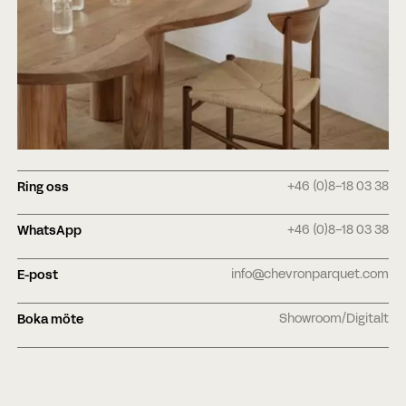
Telefonnummer
Date
Time
:
DD
snedstreck
Timmar
Minuter
MM
Var?
snedstreck
+46 (0)8-18 03 38
Ring oss
ÅÅÅÅ
+46 (0)8-18 03 38
WhatsApp
CAPTCHA
info@chevronparquet.com
E-post
Showroom/Digitalt
Boka möte
BOKA MÖTE