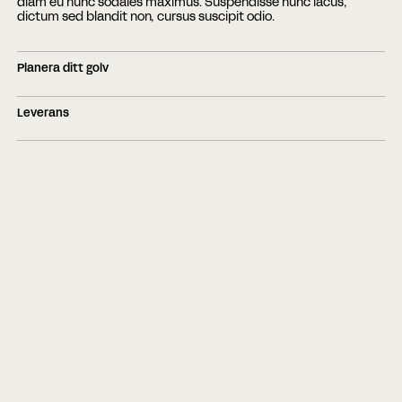
diam eu nunc sodales maximus. Suspendisse nunc lacus,
dictum sed blandit non, cursus suscipit odio.
Planera ditt golv
Leverans