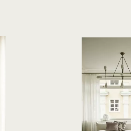
Oak Herringbone
Oak Plank flooring
Oak Plank floori
Plankgolv
Plankgolv Ek
Sildeb
Time
Var?
:
Timmar
Minuter
BOKA MÖTE