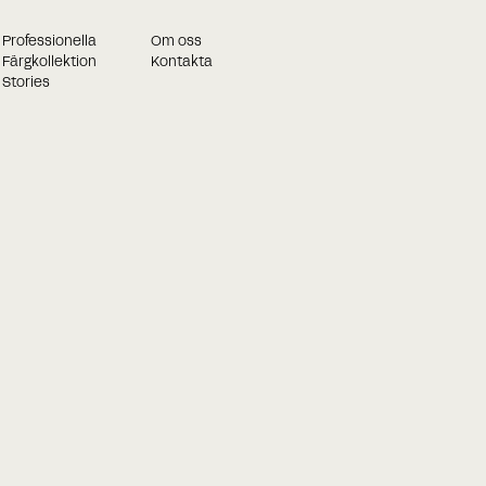
Professionella
Om oss
Färgkollektion
Kontakta
Stories
Boka ett möte när det passar dig
bäst!
När du har fyllt i formuläret nedan kommer våra konsulter at
kontakta dig. När du har fyllt i formuläret nedan kommer vår
konsulter.
Efternamn
on golv
Chevron gulv
Chevron gulve
Chevron Parket
Chevron
Massiv Sildebensparket
Massivt chevron golv
Telefonnummer