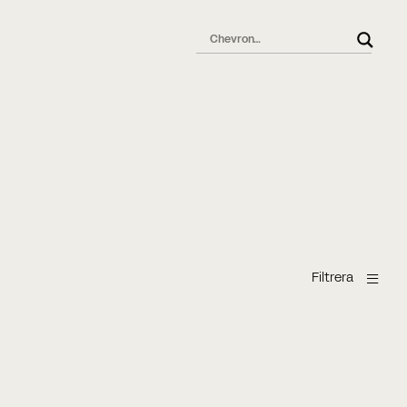
t
a
Filtrera
Chevron parquet
chevron pattern
Eg
Ek
Oak
Oak Chevron
Oak Chevron
Oak Chevron