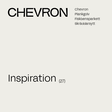
Chevron
Plankgolv
Fiskbensparkett
Skräddarsytt
Inspiration
(27)
Namn
Bespoke versaille panel
Chevron
Chevr
Fiskbensparkett
Herringbone
Massiv 
E-post