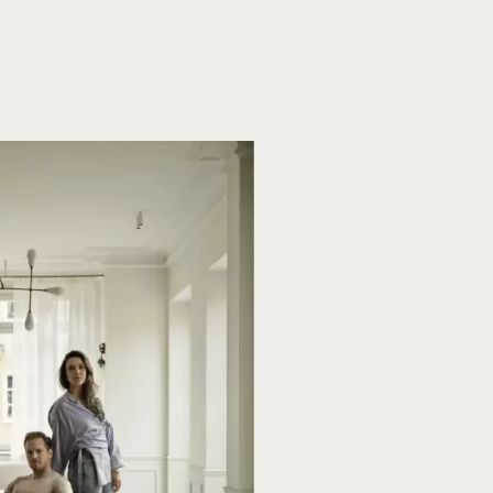
ng
Oak Plank flooring
Plank flooring
Plankegulve
ensparket
Specialtillverkad stjärnparkett
Versaille golv